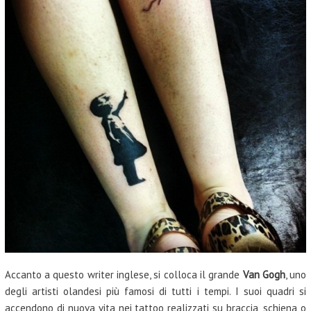
Accanto a questo writer inglese, si colloca il grande
Van Gogh
, uno
degli artisti olandesi più famosi di tutti i tempi. I suoi quadri si
accendono di nuova vita nei tattoo realizzati su braccia, schiena o